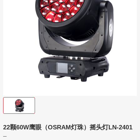
22颗60W鹰眼（OSRAM灯珠）摇头灯LN-2401